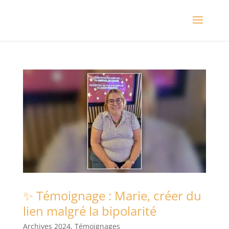
✨ Témoignage : Marie, créer du
lien malgré la bipolarité
Archives 2024
,
Témoignages